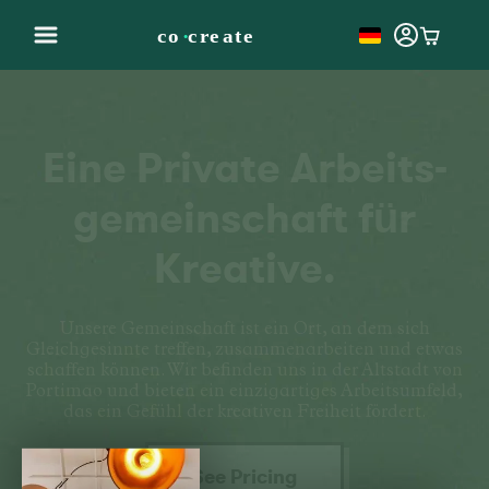
Eine
Private
Arbeits-
gemeinschaft
für
Kreative.
Unsere Gemeinschaft ist ein Ort, an dem sich
Gleichgesinnte treffen, zusammenarbeiten und etwas
schaffen können. Wir befinden uns in der Altstadt von
Portimao und bieten ein einzigartiges Arbeitsumfeld,
das ein Gefühl der kreativen Freiheit fördert.
See Pricing