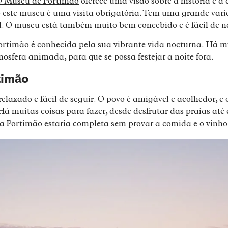
 Museu de Portimão
oferece uma visão sobre a história e a 
o este museu é uma visita obrigatória. Tem uma grande var
gal. O museu está também muito bem concebido e é fácil de 
ortimão é conhecida pela sua vibrante vida nocturna. Há mu
osfera animada, para que se possa festejar a noite fora.
timão
 relaxado e fácil de seguir. O povo é amigável e acolhedor, e 
Há muitas coisas para fazer, desde desfrutar das praias até e
 a Portimão estaria completa sem provar a comida e o vinho 