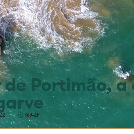
 de Portimão, a
lgarve
022
16:42h