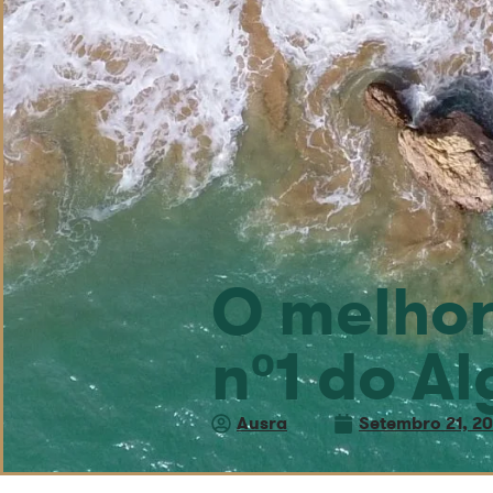
O melhor
nº1 do A
Ausra
Setembro 21, 2