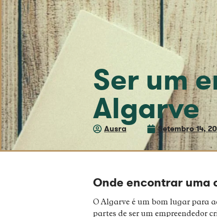
Ser um e
Algarve
Ausra
Setembro 14, 2
Onde encontrar uma c
O Algarve é um bom lugar para a
partes de ser um empreendedor cri