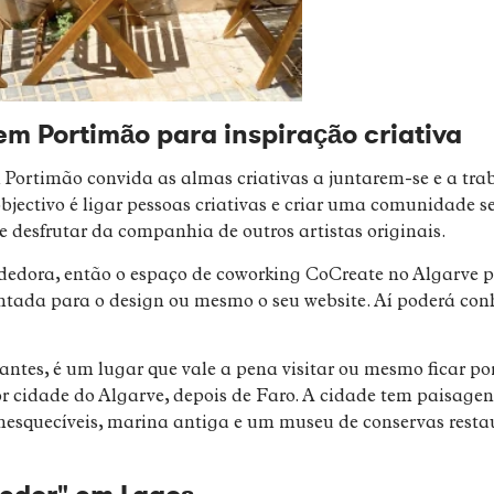
m Portimão para inspiração criativa
Portimão convida as almas criativas a juntarem-se e a tra
ectivo é ligar pessoas criativas e criar uma comunidade s
 e desfrutar da companhia de outros artistas originais.
edora, então o espaço de coworking CoCreate no Algarve po
ada para o design ou mesmo o seu website. Aí poderá conhec
antes, é um lugar que vale a pena visitar ou mesmo ficar p
r cidade do Algarve, depois de Faro. A cidade tem paisage
inesquecíveis, marina antiga e um museu de conservas rest