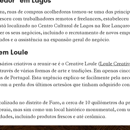
edor" em Lagos
a, ruas de compras acolhedoras tornou-se uma das principa
esceu com trabalhadores remotos e freelancers, estabeleceu
está localizado no Centro Cultural de Lagos na Rue Lançarote
er os seus negócios, incluindo o recrutamento de novos em
dos e a assistência na expansão geral do negócio.
em Loule
rios criativos a reunir-se é o Creative Loule (
Loule Creativ
ravés de várias formas de arte e tradições. Em apenas cinco
 de Portugal. Esta urgência explica-se facilmente pela nece
 com a perda dos últimos artesãos que tinham adquirido co
alizada no distrito de Faro, a cerca de 10 quilómetros da p
praia, mas sim como um local histórico monumental, com 
edades, incluindo produtos frescos e até cerâmica.