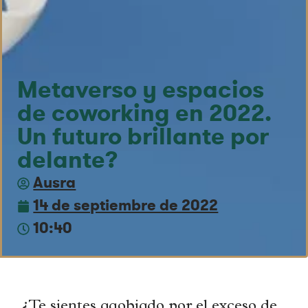
Metaverso y espacios
de coworking en 2022.
Un futuro brillante por
delante?
Ausra
14 de septiembre de 2022
10:40
¿Te sientes agobiado por el exceso de