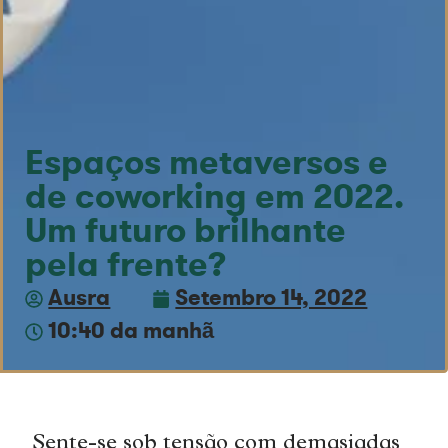
Espaços metaversos e
de coworking em 2022.
Um futuro brilhante
pela frente?
Ausra
Setembro 14, 2022
10:40 da manhã
Sente-se sob tensão com demasiadas