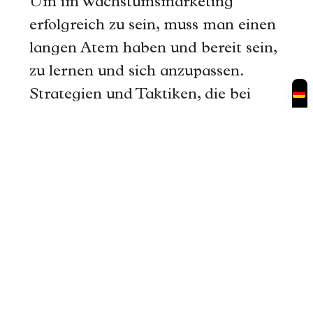
Um im Wachstumsmarketing
erfolgreich zu sein, muss man einen
langen Atem haben und bereit sein,
zu lernen und sich anzupassen.
Strategien und Taktiken, die bei
einer Gruppe von Kunden
erfolgreich sind, sind bei einer
anderen Gruppe möglicherweise
nicht genauso effektiv. Es ist
Routine, viele Anstrengungen zu
unternehmen und zahlreiche Tests
auf einmal durchzuführen. Sie
können jedoch die gewünschten
Ergebnisse erzielen, wenn Sie sich